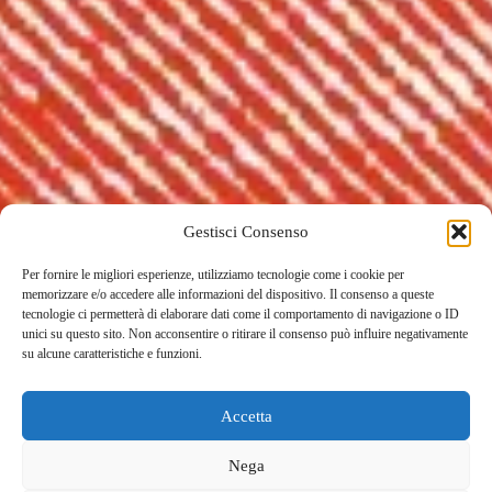
View
Gestisci Consenso
Per fornire le migliori esperienze, utilizziamo tecnologie come i cookie per
Sed nec accumsan nisi, vel laoreet dui.
memorizzare e/o accedere alle informazioni del dispositivo. Il consenso a queste
tecnologie ci permetterà di elaborare dati come il comportamento di navigazione o ID
Integer quis luctus turpis. Etiam laoreet
unici su questo sito. Non acconsentire o ritirare il consenso può influire negativamente
placerat ultricies. Etiam efficitur neque
su alcune caratteristiche e funzioni.
nec est egestas efficitur.
Accetta
Nega