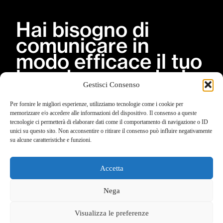
Hai bisogno di
comunicare in
modo efficace il tuo
brand oppure devi
Gestisci Consenso
dar vita al tuo
sogno?
Per fornire le migliori esperienze, utilizziamo tecnologie come i cookie per
memorizzare e/o accedere alle informazioni del dispositivo. Il consenso a queste
Scrivici e ne
tecnologie ci permetterà di elaborare dati come il comportamento di navigazione o ID
unici su questo sito. Non acconsentire o ritirare il consenso può influire negativamente
parliamo davanti a
su alcune caratteristiche e funzioni.
un caffè!
Accetta
Nega
Investi sul mattone
Visualizza le preferenze